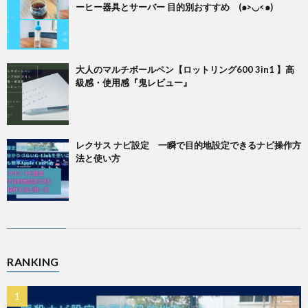
ーヒー器具とサーバー 目的別おすすめ (๑>◡<๑)
大人のマルチボールペン【ロットリング600 3in1 】高
級感・使用感『鬼レビュー』
レクサス ナビ設定 一瞬で目的地設定できるナビ操作方
法と使い方
RANKING