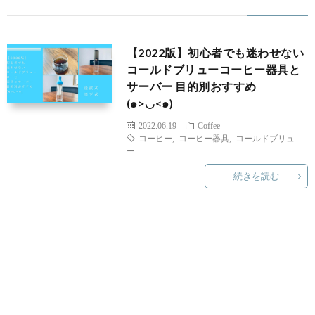
I
C
【2022版】初心者でも迷わせない
コールドブリューコーヒー器具と
サーバー 目的別おすすめ
(๑>◡<๑)
2022.06.19
Coffee
コーヒー
,
コーヒー器具
,
コールドブリュ
ー
続きを読む