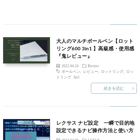
大人のマルチボールペン【ロット
リング600 3in1 】高級感・使用感
『鬼レビュー』
2022.04.24
Review
ボールペン
,
レビュー
,
ロットリング
,
ロッ
トリング 3in1
続きを読む
レクサス ナビ設定 一瞬で目的地
設定できるナビ操作方法と使い方