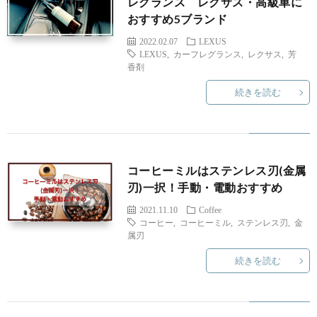
レグランス レクサス・高級車に
おすすめ5ブランド
2022.02.07
LEXUS
LEXUS
,
カーフレグランス
,
レクサス
,
芳
香剤
続きを読む
コーヒーミルはステンレス刃(金属
刃)一択！手動・電動おすすめ
2021.11.10
Coffee
コーヒー
,
コーヒーミル
,
ステンレス刃
,
金
属刃
続きを読む