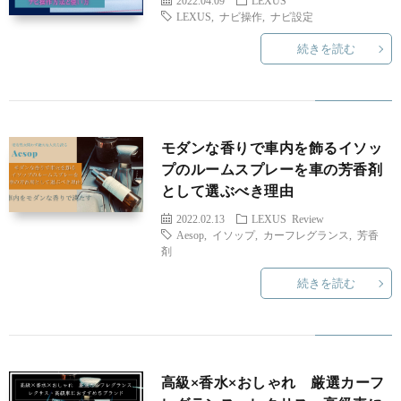
2022.04.09
LEXUS
LEXUS
,
ナビ操作
,
ナビ設定
続きを読む
モダンな香りで車内を飾るイソッ
プのルームスプレーを車の芳香剤
として選ぶべき理由
2022.02.13
LEXUS
Review
Aesop
,
イソップ
,
カーフレグランス
,
芳香
剤
続きを読む
高級×香水×おしゃれ 厳選カーフ