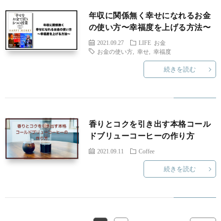
年収に関係無く幸せになれるお金
の使い方〜幸福度を上げる方法〜
2021.09.27
LIFE
お金
お金の使い方
,
幸せ
,
幸福度
続きを読む
香りとコクを引き出す本格コール
ドブリューコーヒーの作り方
2021.09.11
Coffee
続きを読む