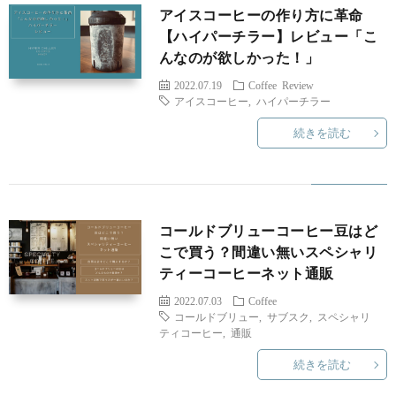
アイスコーヒーの作り方に革命
X
o
L
【ハイパーチラー】レビュー「こ
んなのが欲しかった！」
U
f
I
R
2022.07.19
Coffee
Review
アイスコーヒー
,
ハイパーチラー
S
f
F
e
G
続きを読む
e
E
v
a
W
e
i
d
O
D
コールドブリューコーヒー豆はど
こで買う？間違い無いスペシャリ
e
g
R
T
M
ティーコーヒーネット通販
2022.07.03
Coffee
w
e
K
M
U
コールドブリュー
,
サブスク
,
スペシャリ
ティコーヒー
,
通販
t
S
続きを読む