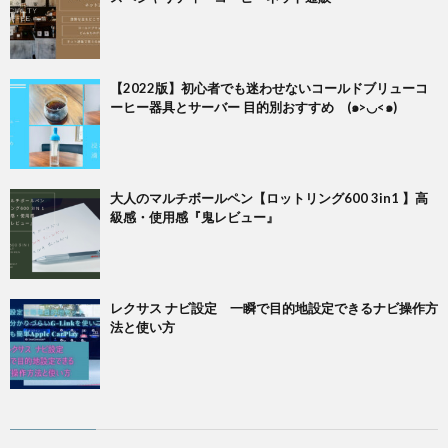
【2022版】初心者でも迷わせないコールドブリューコ
ーヒー器具とサーバー 目的別おすすめ (๑>◡<๑)
大人のマルチボールペン【ロットリング600 3in1 】高
級感・使用感『鬼レビュー』
レクサス ナビ設定 一瞬で目的地設定できるナビ操作方
法と使い方