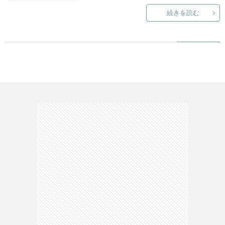
X
o
L
続きを読む
U
f
I
R
S
f
F
e
G
e
E
v
a
W
e
i
d
O
D
e
g
R
T
M
w
e
K
M
U
t
S