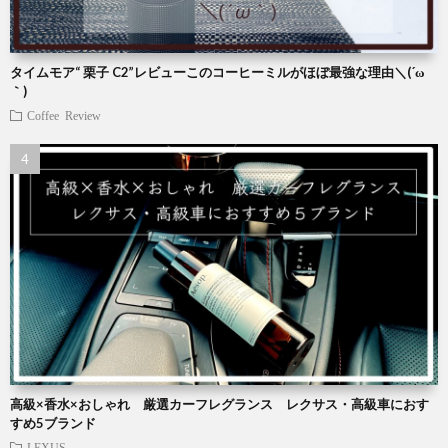
タイムモア“ 栗子 C2”レビューこのコーヒーミルがほぼ最強な理由＼(´ω
｀)
Coffee
Review
高級×香水×おしゃれ 厳選カーフレグランス レクサス・高級車におす
すめ5ブランド
LEXUS