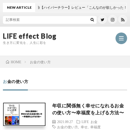
ヒーの作り方に革命【ハイパーチラー】レビュー「こんなのが欲しかった！」
NEW ARTICLE
LIFE effect Blog
生き方に変化を、人生に彩を
お金の使い方
HOME
お金の使い方
L
年収に関係無く幸せになれるお金
の使い方〜幸福度を上げる方法〜
E
C
2021.09.27
LIFE
お金
お金の使い方
,
幸せ
,
幸福度