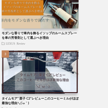
モダンな香りで車内を飾るイソップのルームスプレー
を車の芳香剤として選ぶべき理由
LEXUS
Review
タイムモア“ 栗子 C2”レビューこのコーヒーミルがほぼ
最強な理由＼(´ω｀)