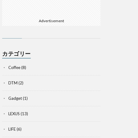
Advertisement
カテゴリー
Coffee
(8)
DTM
(2)
Gadget
(1)
LEXUS
(13)
LIFE
(6)