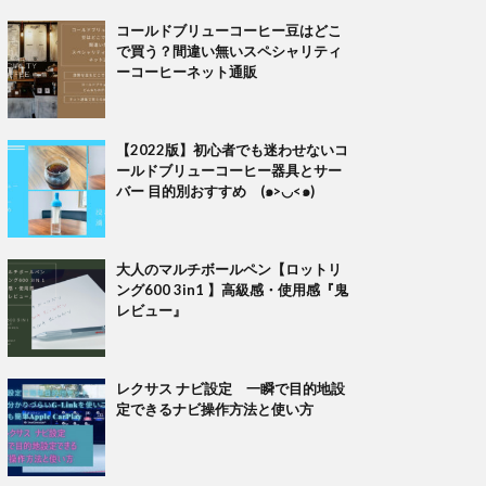
コールドブリューコーヒー豆はどこ
で買う？間違い無いスペシャリティ
ーコーヒーネット通販
【2022版】初心者でも迷わせないコ
ールドブリューコーヒー器具とサー
バー 目的別おすすめ (๑>◡<๑)
大人のマルチボールペン【ロットリ
ング600 3in1 】高級感・使用感『鬼
レビュー』
レクサス ナビ設定 一瞬で目的地設
定できるナビ操作方法と使い方