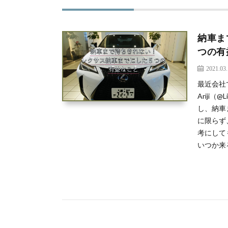
納車ま
つの有
2021.03
最近会社
Ariji（@
し、納車
に限らず
考にして
いつか来