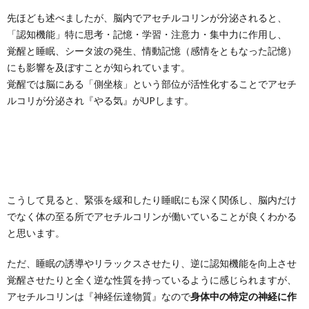
先ほども述べましたが、脳内でアセチルコリンが分泌されると、
「認知機能」特に思考・記憶・学習・注意力・集中力に作用し、
覚醒と睡眠、シータ波の発生、情動記憶（感情をともなった記憶）
にも影響を及ぼすことが知られています。
覚醒では脳にある「側坐核」という部位が活性化することでアセチ
ルコリが分泌され『やる気』がUPします。
こうして見ると、緊張を緩和したり睡眠にも深く関係し、脳内だけ
でなく体の至る所でアセチルコリンが働いていることが良くわかる
と思います。
ただ、睡眠の誘導やリラックスさせたり、逆に認知機能を向上させ
覚醒させたりと全く逆な性質を持っているように感じられますが、
アセチルコリンは『神経伝達物質』なので
身体中の特定の神経に作