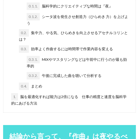
0.1.1.
脳科学的にクリエイティブな時間は『夜』
0.1.2.
シータ波を発生させ創造力（ひらめき 力）を上げよ
う
0.2.
集中力、やる気、ひらめきを向上させるアセチルコリンと
は？
0.3.
効率よく作曲するには時間帯で作業内容を変える
0.3.1.
MIXやマスタリングなどは午前中に行うのが最も効
率的
0.3.2.
午後に完成した曲を聴いて分析する
0.4.
まとめ
1.
脳を最適化すれば能力は2倍になる 仕事の精度と速度を脳科学
的にあげる方法
結論から言って、『作曲』は夜やるべ