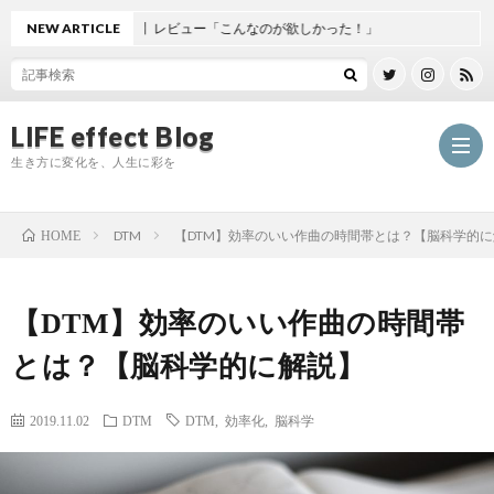
パーチラー】レビュー「こんなのが欲しかった！」
NEW ARTICLE
LIFE effect Blog
生き方に変化を、人生に彩を
DTM
【DTM】効率のいい作曲の時間帯とは？【脳科学的
HOME
【DTM】効率のいい作曲の時間帯
とは？【脳科学的に解説】
L
2019.11.02
DTM
DTM
,
効率化
,
脳科学
E
C